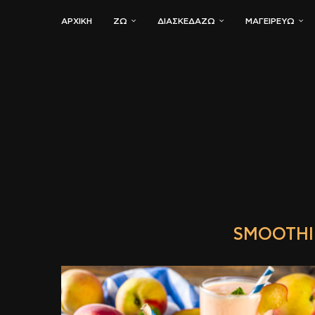
ΑΡΧΙΚΗ
ΖΏ
ΔΙΑΣΚΕΔΆΖΩ
ΜΑΓΕΙΡΕΎΩ
SMOOTHIE