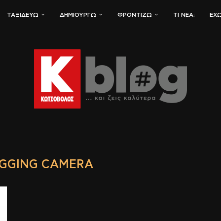
ΤΑΞΙΔΕΎΩ
ΔΗΜΙΟΥΡΓΏ
ΦΡΟΝΤΊΖΩ
ΤΙ ΝΈΑ;
ΈΧΩ
GGING CAMERA