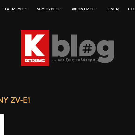
ΤΑΞΙΔΕΎΩ
ΔΗΜΙΟΥΡΓΏ
ΦΡΟΝΤΊΖΩ
ΤΙ ΝΈΑ;
ΈΧΩ
NY ZV-E1