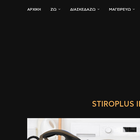
ΑΡΧΙΚΗ
ΖΏ
ΔΙΑΣΚΕΔΆΖΩ
ΜΑΓΕΙΡΕΎΩ
STIROPLUS I