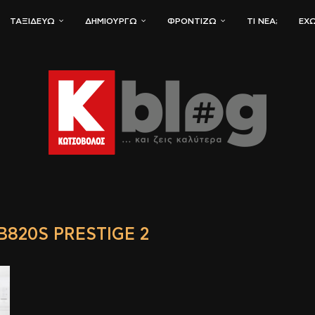
ΤΑΞΙΔΕΎΩ
ΔΗΜΙΟΥΡΓΏ
ΦΡΟΝΤΊΖΩ
ΤΙ ΝΈΑ;
ΈΧΩ
B820S PRESTIGE 2