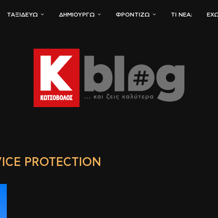
ΤΑΞΙΔΕΎΩ
ΔΗΜΙΟΥΡΓΏ
ΦΡΟΝΤΊΖΩ
ΤΙ ΝΈΑ;
ΈΧΩ
ICE PROTECTION