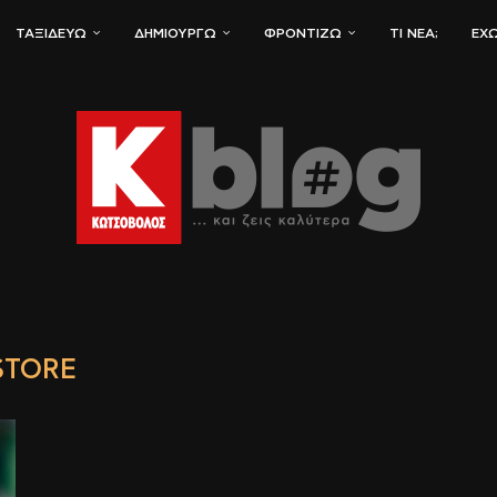
ΤΑΞΙΔΕΎΩ
ΔΗΜΙΟΥΡΓΏ
ΦΡΟΝΤΊΖΩ
ΤΙ ΝΈΑ;
ΈΧΩ
STORE