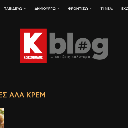
ΤΑΞΙΔΕΎΩ
ΔΗΜΙΟΥΡΓΏ
ΦΡΟΝΤΊΖΩ
ΤΙ ΝΈΑ;
ΈΧΩ
ΈΣ ΑΛΑ ΚΡΕΜ