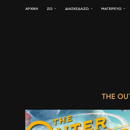
ΑΡΧΙΚΗ
ΖΏ
ΔΙΑΣΚΕΔΆΖΩ
ΜΑΓΕΙΡΕΎΩ
THE OU