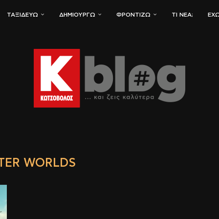
ΤΑΞΙΔΕΎΩ
ΔΗΜΙΟΥΡΓΏ
ΦΡΟΝΤΊΖΩ
ΤΙ ΝΈΑ;
ΈΧΩ
TER WORLDS