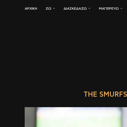
ΑΡΧΙΚΗ
ΖΏ
ΔΙΑΣΚΕΔΆΖΩ
ΜΑΓΕΙΡΕΎΩ
THE SMURFS