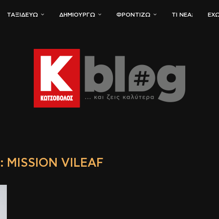
ΤΑΞΙΔΕΎΩ
ΔΗΜΙΟΥΡΓΏ
ΦΡΟΝΤΊΖΩ
ΤΙ ΝΈΑ;
ΈΧΩ
: MISSION VILEAF