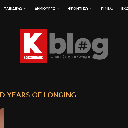
ΤΑΞΙΔΕΎΩ
ΔΗΜΙΟΥΡΓΏ
ΦΡΟΝΤΊΖΩ
ΤΙ ΝΈΑ;
ΈΧΩ
D YEARS OF LONGING