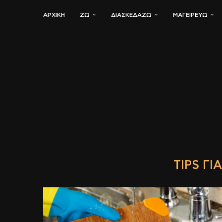
ΑΡΧΙΚΗ
ΖΏ
ΔΙΑΣΚΕΔΆΖΩ
ΜΑΓΕΙΡΕΎΩ
TIPS ΓΙ