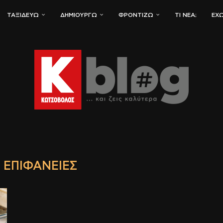
ΤΑΞΙΔΕΎΩ
ΔΗΜΙΟΥΡΓΏ
ΦΡΟΝΤΊΖΩ
ΤΙ ΝΈΑ;
ΈΧΩ
Α ΕΠΙΦΆΝΕΙΕΣ