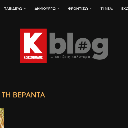
ΤΑΞΙΔΕΎΩ
ΔΗΜΙΟΥΡΓΏ
ΦΡΟΝΤΊΖΩ
ΤΙ ΝΈΑ;
ΈΧΩ
Α ΤΗ ΒΕΡΆΝΤΑ