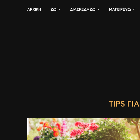
ΑΡΧΙΚΗ
ΖΏ
ΔΙΑΣΚΕΔΆΖΩ
ΜΑΓΕΙΡΕΎΩ
TIPS ΓΙ