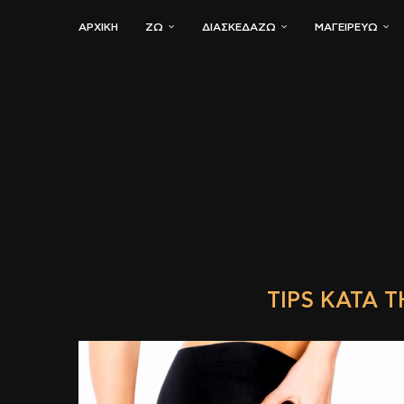
ΑΡΧΙΚΗ
ΖΏ
ΔΙΑΣΚΕΔΆΖΩ
ΜΑΓΕΙΡΕΎΩ
TIPS ΚΑΤΆ 