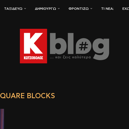
ΤΑΞΙΔΕΎΩ
ΔΗΜΙΟΥΡΓΏ
ΦΡΟΝΤΊΖΩ
ΤΙ ΝΈΑ;
ΈΧΩ
SQUARE BLOCKS