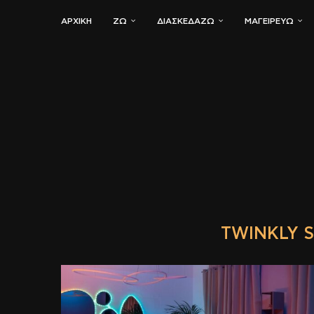
ΑΡΧΙΚΗ
ΖΏ
ΔΙΑΣΚΕΔΆΖΩ
ΜΑΓΕΙΡΕΎΩ
TWINKLY 