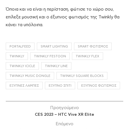
Όποια και να είναι η περίσταση, φώτισε το χώρο σου,
επίλεξε μουσική και ο έξυπνος φωτισμός της Twinkly θα
κάνει τα υπόλοιπα.
PORTALFEED
SMART LIGHTING
SMART ΦΩΤΙΣΜΌΣ
TWINKLY
TWINKLY FESTOON
TWINKLY FLEX
TWINKLY ICICLE
TWINKLY LINE
TWINKLY MUSIC DONGLE
TWINKLY SQUARE BLOCKS
ΈΞΥΠΝΕΣ ΛΆΜΠΕΣ
ΈΞΥΠΝΟ ΣΠΊΤΙ
ΈΞΥΠΝΟΣ ΦΩΤΙΣΜΌΣ
Προηγούμενο
CES 2023 – HTC Vive XR Elite
Επόμενο