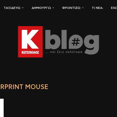
ΤΑΞΙΔΕΎΩ
ΔΗΜΙΟΥΡΓΏ
ΦΡΟΝΤΊΖΩ
ΤΙ ΝΈΑ;
ΈΧΩ
ERPRINT MOUSE