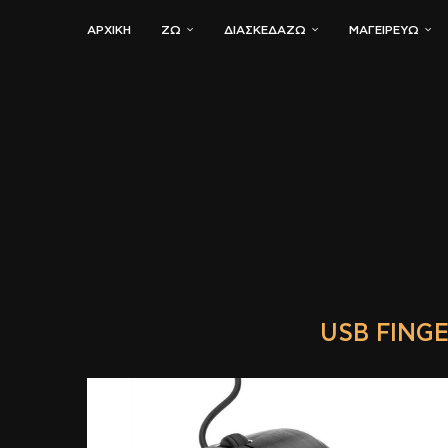
ΑΡΧΙΚΗ
ΖΏ
ΔΙΑΣΚΕΔΆΖΩ
ΜΑΓΕΙΡΕΎΩ
USB FING