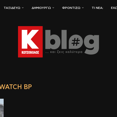
ΤΑΞΙΔΕΎΩ
ΔΗΜΙΟΥΡΓΏ
ΦΡΟΝΤΊΖΩ
ΤΙ ΝΈΑ;
ΈΧΩ
WATCH BP