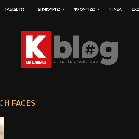
ΤΑΞΙΔΕΎΩ
ΔΗΜΙΟΥΡΓΏ
ΦΡΟΝΤΊΖΩ
ΤΙ ΝΈΑ;
ΈΧΩ
CH FACES