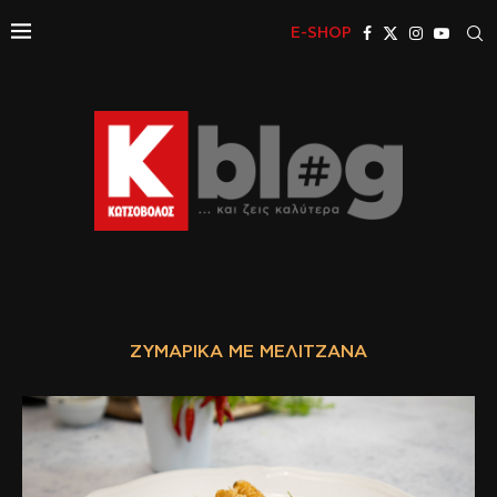
E-SHOP
ΖΥΜΑΡΙΚΆ ΜΕ ΜΕΛΙΤΖΆΝΑ