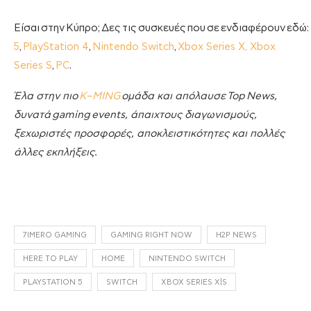
Είσαι στην Κύπρο; Δες τις συσκευές που σε ενδιαφέρουν εδώ:
5
,
PlayStation 4
,
Nintendo Switch
,
Xbox Series X, Xbox
Series S
,
PC
.
Έλα στην πιο
K
–
MING
ομάδα και απόλαυσε
Top
News
,
δυνατά
gaming
events
, άπαιχτους διαγωνισμούς,
ξεχωριστές προσφορές, αποκλειστικότητες και πολλές
άλλες εκπλήξεις.
7IMERO GAMING
GAMING RIGHT NOW
H2P NEWS
HERE TO PLAY
HOME
NINTENDO SWITCH
PLAYSTATION 5
SWITCH
XBOX SERIES X|S