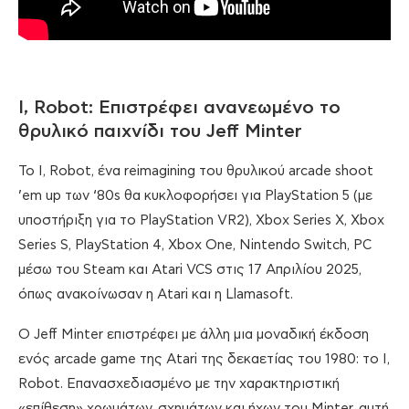
I, Robot: Επιστρέφει ανανεωμένο το
θρυλικό παιχνίδι του Jeff Minter
Το I, Robot, ένα reimagining του θρυλικού arcade shoot
’em up των ‘80s θα κυκλοφορήσει για PlayStation 5 (με
υποστήριξη για το PlayStation VR2), Xbox Series X, Xbox
Series S, PlayStation 4, Xbox One, Nintendo Switch, PC
μέσω του Steam και Atari VCS στις 17 Απριλίου 2025,
όπως ανακοίνωσαν η Atari και η Llamasoft.
Ο Jeff Minter επιστρέφει με άλλη μια μοναδική έκδοση
ενός arcade game της Atari της δεκαετίας του 1980: το I,
Robot. Επανασχεδιασμένο με την χαρακτηριστική
«επίθεση» χρωμάτων, σχημάτων και ήχων του Minter, αυτή