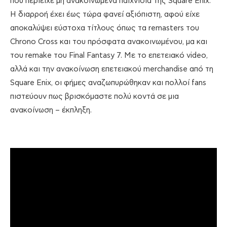
που περιείχε μη ανακοινωμένα παιχνίδια της Square Enix.
Η διαρροή έχει έως τώρα φανεί αξιόπιστη, αφού είχε
αποκαλύψει εύστοχα τίτλους όπως τα remasters του
Chrono Cross και του πρόσφατα ανακοινωμένου, μα και
του remake του Final Fantasy 7. Με το επετειακό video,
αλλά και την ανακοίνωση επετειακού merchandise από τη
Square Enix, οι φήμες αναζωπυρώθηκαν και πολλοί fans
πιστεύουν πως βρισκόμαστε πολύ κοντά σε μια
ανακοίνωση – έκπληξη.