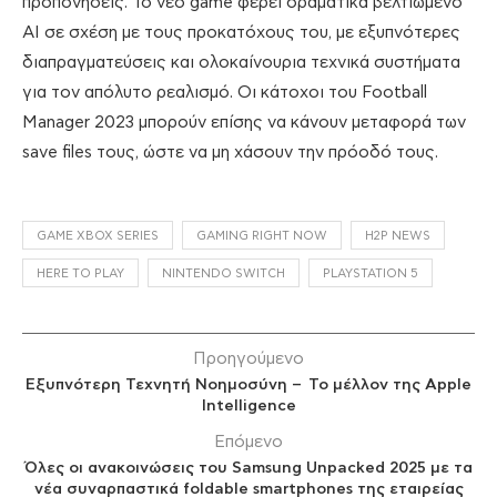
προπονήσεις. Το νέο game φέρει δραματικά βελτιωμένο
AI σε σχέση με τους προκατόχους του, με εξυπνότερες
διαπραγματεύσεις και ολοκαίνουρια τεχνικά συστήματα
για τον απόλυτο ρεαλισμό. Οι κάτοχοι του Football
Manager 2023 μπορούν επίσης να κάνουν μεταφορά των
save files τους, ώστε να μη χάσουν την πρόοδό τους.
GAME XBOX SERIES
GAMING RIGHT NOW
H2P NEWS
HERE TO PLAY
NINTENDO SWITCH
PLAYSTATION 5
Προηγούμενο
Εξυπνότερη Τεχνητή Νοημοσύνη – Το μέλλον της Apple
Intelligence
Επόμενο
Όλες οι ανακοινώσεις του Samsung Unpacked 2025 με τα
νέα συναρπαστικά foldable smartphones της εταιρείας