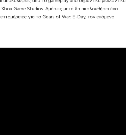
αι αποκαλύψεις από το gameplay από σημαντικά μελλοντικά
ν Xbox Game Studios. Αμέσως μετά θα ακολουθήσει ένα
επτομέρειες για το Gears of War: E-Day, τον επόμενο