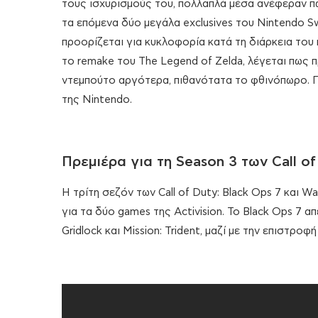
τους ισχυρισμούς του, πολλαπλά μέσα ανέφεραν πω
τα επόμενα δύο μεγάλα exclusives του Nintendo Sw
προορίζεται για κυκλοφορία κατά τη διάρκεια του κα
το remake του The Legend of Zelda, λέγεται πως πρ
ντεμπούτο αργότερα, πιθανότατα το φθινόπωρο. Π
της Nintendo.
Πρεμιέρα για τη Season 3 των Call o
Η τρίτη σεζόν των Call of Duty: Black Ops 7 και 
για τα δύο games της Activision. Το Black Ops 7 α
Gridlock και Mission: Trident, μαζί με την επιστρο