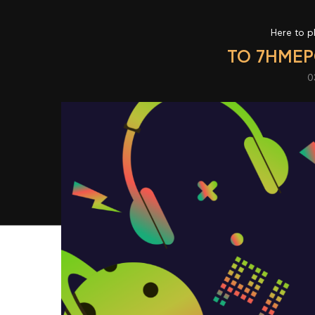
Here to p
ΤΟ 7ΉΜΕΡ
0