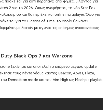
ς πρόκειται για κάτι παραπάνω από φήμες, μιλώντας για
itch 2 για το 2026. Όπως αναφέρεται, το νέο Star Fox
λοκαιριού και θα περιέχει και online multiplayer. Όσο για
όκειται για το Ocarina of Time, το οποίο θα κάνει
εριμένουμε λοιπόν με αγωνία τις επίσημες ανακοινώσεις
f Duty Black Ops 7 και Warzone
Warzone ξεκίνησε και αποτελεί το επόμενο μεγάλο update
πέκτησε τους πέντε νέους χάρτες Beacon, Abyss, Plaza,
φή του Demolition mode και του Aim High ως Moshpit playlist.