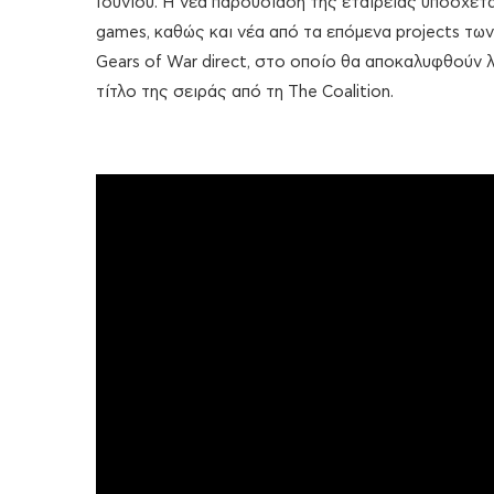
Ιουνίου. Η νέα παρουσίαση της εταιρείας υπόσχετ
games, καθώς και νέα από τα επόμενα projects τω
Gears of War direct, στο οποίο θα αποκαλυφθούν λ
τίτλο της σειράς από τη The Coalition.