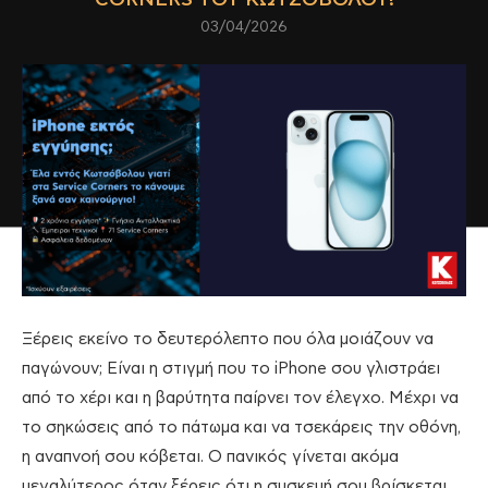
03/04/2026
Ξέρεις εκείνο το δευτερόλεπτο που όλα μοιάζουν να
παγώνουν; Είναι η στιγμή που το iPhone σου γλιστράει
από το χέρι και η βαρύτητα παίρνει τον έλεγχο. Μέχρι να
το σηκώσεις από το πάτωμα και να τσεκάρεις την οθόνη,
η αναπνοή σου κόβεται. Ο πανικός γίνεται ακόμα
μεγαλύτερος όταν ξέρεις ότι η συσκευή σου βρίσκεται