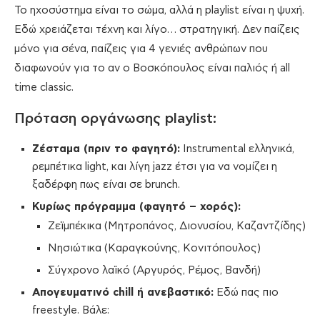
Το ηχοσύστημα είναι το σώμα, αλλά η playlist είναι η ψυχή.
Εδώ χρειάζεται τέχνη και λίγο… στρατηγική. Δεν παίζεις
μόνο για σένα, παίζεις για 4 γενιές ανθρώπων που
διαφωνούν για το αν ο Βοσκόπουλος είναι παλιός ή all
time classic.
Πρόταση οργάνωσης playlist:
Ζέσταμα (πριν το φαγητό):
Instrumental ελληνικά,
ρεμπέτικα light, και λίγη jazz έτσι για να νομίζει η
ξαδέρφη πως είναι σε brunch.
Κυρίως πρόγραμμα (φαγητό – χορός):
Ζεϊμπέκικα (Μητροπάνος, Διονυσίου, Καζαντζίδης)
Νησιώτικα (Καραγκούνης, Κονιτόπουλος)
Σύγχρονο λαϊκό (Αργυρός, Ρέμος, Βανδή)
Απογευματινό chill ή ανεβαστικό:
Εδώ πας πιο
freestyle. Βάλε: