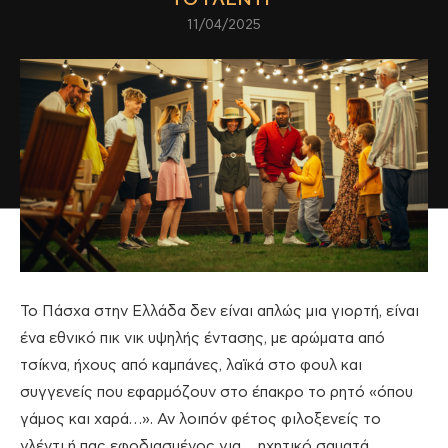
11/04/2025
Το Πάσχα στην Ελλάδα δεν είναι απλώς μια γιορτή, είναι
ένα εθνικό πικ νικ υψηλής έντασης, με αρώματα από
τσίκνα, ήχους από καμπάνες, λαϊκά στο φουλ και
συγγενείς που εφαρμόζουν στο έπακρο το ρητό «όπου
γάμος και χαρά…». Αν λοιπόν φέτος φιλοξενείς το
γλέντι ή πας εφοδιασμένος για… ηχητικό σαματά,