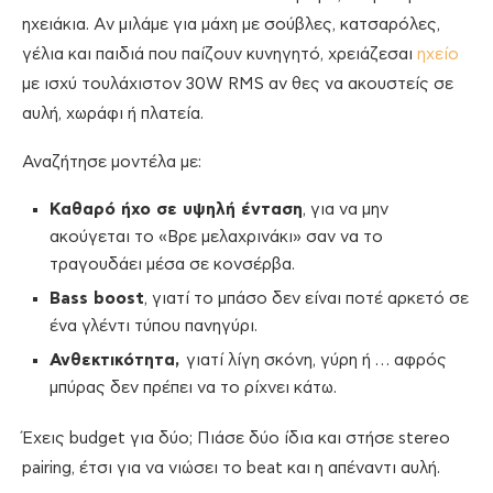
ηχειάκια. Aν μιλάμε για μάχη με σούβλες, κατσαρόλες,
γέλια και παιδιά που παίζουν κυνηγητό, χρειάζεσαι
ηχείο
με ισχύ τουλάχιστον 30W RMS αν θες να ακουστείς σε
αυλή, χωράφι ή πλατεία.
Αναζήτησε μοντέλα με:
Καθαρό ήχο σε υψηλή ένταση
, για να μην
ακούγεται το «Βρε μελαχρινάκι» σαν να το
τραγουδάει μέσα σε κονσέρβα.
Bass boost
, γιατί το μπάσο δεν είναι ποτέ αρκετό σε
ένα γλέντι τύπου πανηγύρι.
Ανθεκτικότητα,
γιατί λίγη σκόνη, γύρη ή … αφρός
μπύρας δεν πρέπει να το ρίχνει κάτω.
Έχεις budget για δύο; Πιάσε δύο ίδια και στήσε stereo
pairing, έτσι για να νιώσει το beat και η απέναντι αυλή.