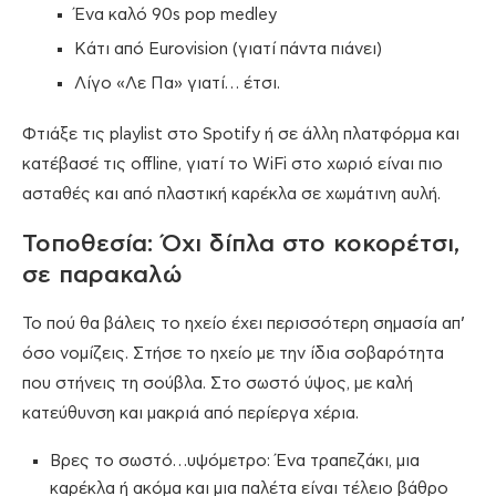
Ένα καλό 90s pop medley
Κάτι από Eurovision (γιατί πάντα πιάνει)
Λίγο «Λε Πα» γιατί… έτσι.
Φτιάξε τις playlist στο Spotify ή σε άλλη πλατφόρμα και
κατέβασέ τις offline, γιατί το WiFi στο χωριό είναι πιο
ασταθές και από πλαστική καρέκλα σε χωμάτινη αυλή.
Τοποθεσία: Όχι δίπλα στο κοκορέτσι,
σε παρακαλώ
Το πού θα βάλεις το ηχείο έχει περισσότερη σημασία απ’
όσο νομίζεις. Στήσε το ηχείο με την ίδια σοβαρότητα
που στήνεις τη σούβλα. Στο σωστό ύψος, με καλή
κατεύθυνση και μακριά από περίεργα χέρια.
Βρες το σωστό…υψόμετρο: Ένα τραπεζάκι, μια
καρέκλα ή ακόμα και μια παλέτα είναι τέλειο βάθρο