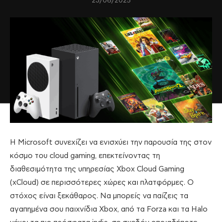
23/06/2025
Η Microsoft συνεχίζει να ενισχύει την παρουσία της στον
κόσμο του cloud gaming, επεκτείνοντας τη
διαθεσιμότητα της υπηρεσίας Xbox Cloud Gaming
(xCloud) σε περισσότερες χώρες και πλατφόρμες. Ο
στόχος είναι ξεκάθαρος. Να μπορείς να παίζεις τα
αγαπημένα σου παιχνίδια Xbox, από τα Forza και τα Halo