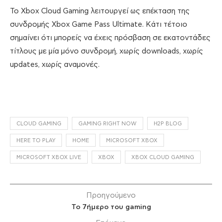
Το Xbox Cloud Gaming λειτουργεί ως επέκταση της
συνδρομής Xbox Game Pass Ultimate. Κάτι τέτοιο
σημαίνει ότι μπορείς να έχεις πρόσβαση σε εκατοντάδες
τίτλους με μία μόνο συνδρομή, χωρίς downloads, χωρίς
updates, χωρίς αναμονές.
CLOUD GAMING
GAMING RIGHT NOW
H2P BLOG
HERE TO PLAY
HOME
MICROSOFT XBOX
MICROSOFT XBOX LIVE
XBOX
XBOX CLOUD GAMING
Προηγούμενο
Το 7ήμερο του gaming