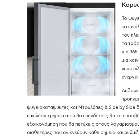
Κορυφ
Το ψυγε
κατανάλ
του ηλε
τα τρόφ
για 365
μια και
«προφίλ
ενεργει
Δεδομέν
προηγμέ
ψυγειοκαταψύκτες και Ντουλάπες & Side by Side δ
επιπλέον χρήματα που θα επενδύσεις θα τα αποσβέ
εξοικονόμηση που θα πετύχεις στους λογαριασμού
αισθητήρες που ανιχνεύουν κάθε σημείο και ρυθμί