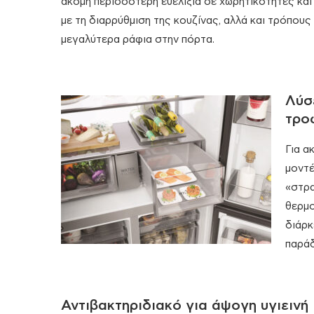
ακόμη περισσότερη ευελιξία σε χωρητικότητες και 
με τη διαρρύθμιση της κουζίνας, αλλά και τρόπου
μεγαλύτερα ράφια στην πόρτα.
Λύσ
τρο
Για α
μοντέ
«στρα
θερμο
διάρκ
παράδ
Αντιβακτηριδιακό για άψογη υγιεινή