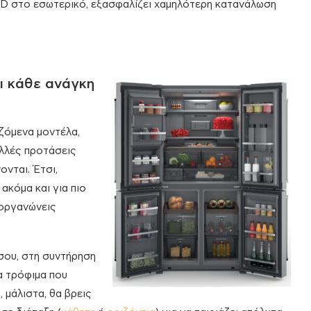
ED στο εσωτερικό, εξασφαλίζει χαμηλότερη κατανάλωση
ι κάθε ανάγκη
ζόμενα μοντέλα,
λλές προτάσεις
νται. Έτσι,
ακόμα και για πιο
 οργανώνεις
σου, στη συντήρηση
α τρόφιμα που
 μάλιστα, θα βρεις