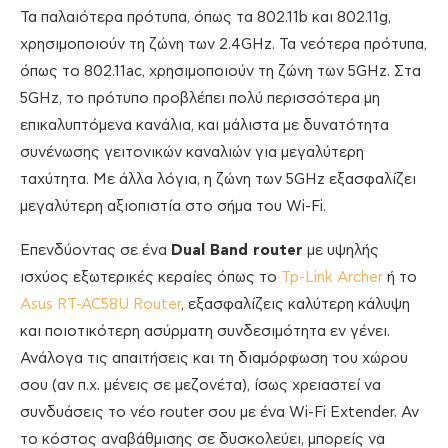
Τα παλαιότερα πρότυπα, όπως τα 802.11b και 802.11g,
χρησιμοποιούν τη ζώνη των 2.4GHz. Τα νεότερα πρότυπα,
όπως το 802.11ac, χρησιμοποιούν τη ζώνη των 5GHz. Στα
5GHz, το πρότυπο προβλέπει πολύ περισσότερα μη
επικαλυπτόμενα κανάλια, και μάλιστα με δυνατότητα
συνένωσης γειτονικών καναλιών για μεγαλύτερη
ταχύτητα. Με άλλα λόγια, η ζώνη των 5GHz εξασφαλίζει
μεγαλύτερη αξιοπιστία στο σήμα του Wi-Fi.
Επενδύοντας σε ένα
Dual Band router
με υψηλής
ισχύος εξωτερικές κεραίες όπως το
Tp-Link Archer
ή το
Asus RT-AC58U Router
, εξασφαλίζεις καλύτερη κάλυψη
και ποιοτικότερη ασύρματη συνδεσιμότητα εν γένει.
Ανάλογα τις απαιτήσεις και τη διαμόρφωση του χώρου
σου (αν π.χ. μένεις σε μεζονέτα), ίσως χρειαστεί να
συνδυάσεις το νέο router σου με ένα Wi-Fi Extender. Αν
το κόστος αναβάθμισης σε δυσκολεύει, μπορείς να