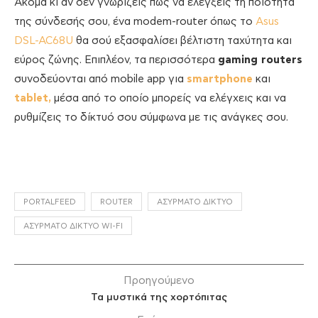
Ακόμα κι αν δεν γνωρίζεις πώς να ελέγξεις τη ποιότητα
της σύνδεσής σου, ένα modem-router όπως το
Asus
DSL-AC68U
θα σού εξασφαλίσει βέλτιστη ταχύτητα και
εύρος ζώνης. Επιπλέον, τα περισσότερα
gaming routers
συνοδεύονται από mobile app για
smartphone
και
tablet,
μέσα από το οποίο μπορείς να ελέγχεις και να
ρυθμίζεις το δίκτυό σου σύμφωνα με τις ανάγκες σου.
PORTALFEED
ROUTER
ΑΣΎΡΜΑΤΟ ΔΊΚΤΥΟ
ΑΣΎΡΜΑΤΟ ΔΊΚΤΥΟ WI-FI
Προηγούμενο
Τα μυστικά της χορτόπιτας