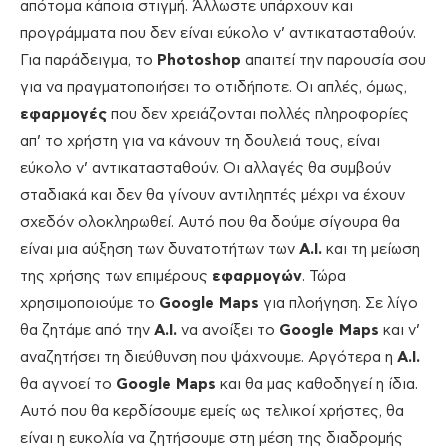
απότομα κάποια στιγμή. Άλλωστε υπάρχουν και
προγράμματα που δεν είναι εύκολο ν’ αντικατασταθούν.
Για παράδειγμα, το
Photoshop
απαιτεί την παρουσία σου
για να πραγματοποιήσει το οτιδήποτε. Οι απλές, όμως,
εφαρμογές
που δεν χρειάζονται πολλές πληροφορίες
απ’ το χρήστη για να κάνουν τη δουλειά τους, είναι
εύκολο ν’ αντικατασταθούν. Οι αλλαγές θα συμβούν
σταδιακά και δεν θα γίνουν αντιληπτές μέχρι να έχουν
σχεδόν ολοκληρωθεί. Αυτό που θα δούμε σίγουρα θα
είναι μια αύξηση των δυνατοτήτων των
A.I.
και τη μείωση
της χρήσης των επιμέρους
εφαρμογών
. Τώρα
χρησιμοποιούμε το
Google Maps
για πλοήγηση. Σε λίγο
θα ζητάμε από την
A.I.
να ανοίξει το
Google Maps
και ν’
αναζητήσει τη διεύθυνση που ψάχνουμε. Αργότερα η
A.I.
θα αγνοεί το
Google Maps
και θα μας καθοδηγεί η ίδια.
Αυτό που θα κερδίσουμε εμείς ως τελικοί χρήστες, θα
είναι η ευκολία να ζητήσουμε στη μέση της διαδρομής