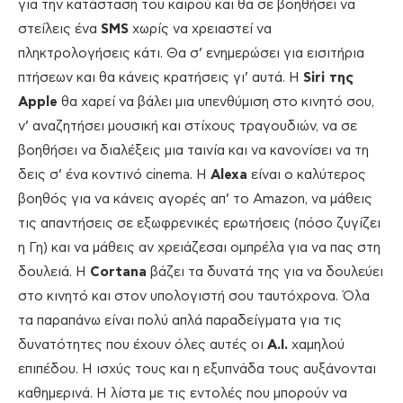
για την κατάσταση του καιρού και θα σε βοηθήσει να
στείλεις ένα
SMS
χωρίς να χρειαστεί να
πληκτρολογήσεις κάτι. Θα σ’ ενημερώσει για εισιτήρια
πτήσεων και θα κάνεις κρατήσεις γι’ αυτά. Η
Siri της
Apple
θα χαρεί να βάλει μια υπενθύμιση στο κινητό σου,
ν’ αναζητήσει μουσική και στίχους τραγουδιών, να σε
βοηθήσει να διαλέξεις μια ταινία και να κανονίσει να τη
δεις σ’ ένα κοντινό cinema. Η
Alexa
είναι ο καλύτερος
βοηθός για να κάνεις αγορές απ’ το Amazon, να μάθεις
τις απαντήσεις σε εξωφρενικές ερωτήσεις (πόσο ζυγίζει
η Γη) και να μάθεις αν χρειάζεσαι ομπρέλα για να πας στη
δουλειά. Η
Cortana
βάζει τα δυνατά της για να δουλεύει
στο κινητό και στον υπολογιστή σου ταυτόχρονα. Όλα
τα παραπάνω είναι πολύ απλά παραδείγματα για τις
δυνατότητες που έχουν όλες αυτές οι
A.Ι.
χαμηλού
επιπέδου. Η ισχύς τους και η εξυπνάδα τους αυξάνονται
καθημερινά. Η λίστα με τις εντολές που μπορούν να