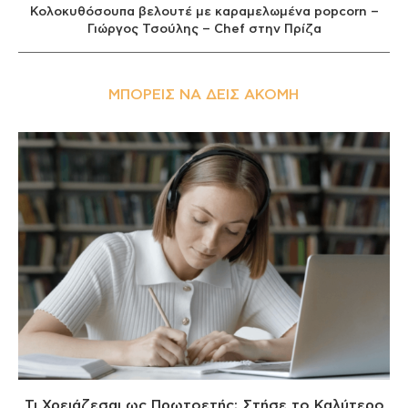
Κολοκυθόσουπα βελουτέ με καραμελωμένα popcorn –
Γιώργος Τσούλης – Chef στην Πρίζα
ΜΠΟΡΕΊΣ ΝΑ ΔΕΙΣ ΑΚΌΜΗ
Τι Χρειάζεσαι ως Πρωτοετής; Στήσε το Καλύτερο