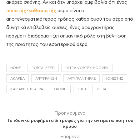
ακάρεα σκόνης. Αν και δεν υπάρχει αμφιβολία ότι ένας
ιονιστής-καθαριστής
αέρα είναι ο
αποτελεσματικότερος τρόπος καθαρισμού του αέρα από
δυνητικά επιβλαβείς ουσίες, ένας αφυγραντήρας
πράγματι διαδραματίζει σημαντικό ρόλο στη βελτίωση
της ποιότητας του εσωτερικού αέρα.
HOME
PORTALFEED
ULTRA VORTEX HOOVER
ΑΚΆΡΕΑ
ΑΦΎΓΡΑΝΣΗ
ΑΦΥΓΡΑΝΤΉΡΑΣ
ΙΟΝΙΣΤΉΣ
ΚΑΘΑΡΙΣΤΉΣ ΑΈΡΑ
ΣΚΌΝΗ
ΣΠΊΤΙ
ΥΓΕΊΑ
Προηγούμενο
Τα ιδανικά ροφήματα & τροφές για την αντιμετώπιση του
κρύου
Επόμενο