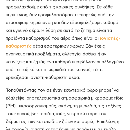
προφυλαχθούμε από τις καιρικές συνθήκες. Σε κάθε
περίπτωση, δεν προφυλασσόμαστε επαρκώς από την
ατμοσφαιρική ρύπανση και δεν εξασφαλίζουμε καθαρό
και υγιεινό αέρα. Η λύση σε αυτό το ζήτημα είναι τα
προϊόντα καθαρισμού του αέρα όπως είναι οι
ιονιστές-
καθαριστές
αέρα εσωτερικών χώρων. Εάν έχεις
αναπνευστικά προβλήματα, αλλεργία, άσθμα, ή αν
καπνίζεις και ζητάς ένα καθαρό περιβάλλον απαλλαγμένο
από τα τοξικά και τη μυρωδιά του καπνού, τότε
χρειάζεσαι ιονιστή-καθαριστή αέρα.
Τοποθετώντας τον σε έναν εσωτερικό χώρο μπορεί να
εξαλείψει αποτελεσματικά ατμοσφαιρικά μικροσωματίδια
(PM), μικροοργανισμούς, σκόνη, τη μυρωδιά, τις τοξίνες
του καπνού, βακτηρίδια, ιούς, νεκρά κύτταρα του
δέρματος των κατοικίδιων ζώων και οσμές. Επιπλέον, η
λειτουργία ιονιστή καταφέρνει να παράγει μια μεγάλη