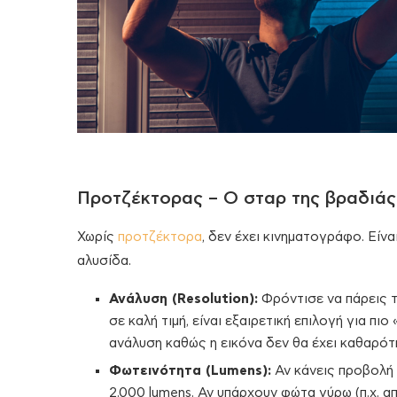
Προτζέκτορας – Ο σταρ της βραδιάς
Χωρίς
προτζέκτορα
, δεν έχει κινηματογράφο. Είν
αλυσίδα.
Ανάλυση (Resolution):
Φρόντισε να πάρεις τ
σε καλή τιμή, είναι εξαιρετική επιλογή για π
ανάλυση καθώς η εικόνα δεν θα έχει καθαρότη
Φωτεινότητα (Lumens):
Αν κάνεις προβολή 
2.000 lumens. Αν υπάρχουν φώτα γύρω (π.χ. απ