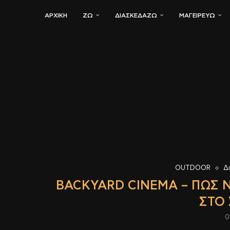
ΑΡΧΙΚΗ
ΖΏ
ΔΙΑΣΚΕΔΆΖΩ
ΜΑΓΕΙΡΕΎΩ
OUTDOOR
Δ
BACKYARD CINEMA – ΠΏΣ Ν
ΣΤΟ 
0