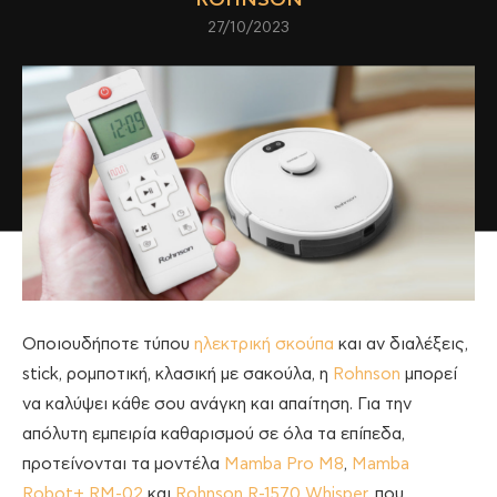
27/10/2023
Οποιουδήποτε τύπου
ηλεκτρική σκούπα
και αν διαλέξεις,
stick, ρομποτική, κλασική με σακούλα, η
Rohnson
μπορεί
να καλύψει κάθε σου ανάγκη και απαίτηση. Για την
απόλυτη εμπειρία καθαρισμού σε όλα τα επίπεδα,
προτείνονται τα μοντέλα
Mamba Pro M8
,
Mamba
Robot+ RM-02
και
Rohnson R-1570 Whisper
, που