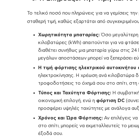
Το τελικό ποσό που πληρώνεις για να γεμίσεις την
σταθερή τιμή, καθώς εξαρτάται από συγκεκριμένου
Χωρητικότητα μπαταρίας:
Όσο μεγαλύτερη ε
κιλοβατώρες (kWh) απαιτούνται για να φτάσει
διαθέτει συνήθως μια μπαταρία γύρω στις 24
μεγάλων αποστάσεων μπορεί να ξεπεράσει εύ
Η τιμή φόρτισης ηλεκτρικού αυτοκινήτου 
ηλεκτροκίνησης. Η χρέωση ανά κιλοβατώρα δι
τροφοδοτήσεις το όχημά σου στο σπίτι, στη 
Τύπος και Ταχύτητα Φόρτισης:
Η συμβατικ
οικονομική επιλογή, ενώ η
φόρτιση DC
(συνε
προσφέρει υψηλές ταχύτητες με ανάλογα αυ
Χρόνος και Ώρα Φόρτισης:
Αν επιλέγεις να
στο σπίτι, μπορείς να εκμεταλλευτείς το μει
έξοδά σου.