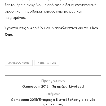
λεπτομέρεια αν κρίνουμε από όσα είδαμε, εντυπωσιακή
δράση και… προβληματισμούς περί μοίρας και
πεπρωμένου.
Έρχεται στις 5 Απριλίου 2016 αποκλειστικά για το
Xbox
One
.
GAMESCOM2015
HERE TO PLAY
Προηγούμενο
Gamescom 2015… 3η ημέρα, Livefeed
Επόμενο
Gamescom 2015: Έτοιμος ο Κωτσόβολος για τα νέα
games. Εσύ;