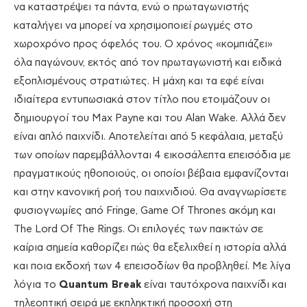
να καταστρέψει τα πάντα, ενώ ο πρωταγωνιστής
καταλήγει να μπορεί να χρησιμοποιεί ρωγμές στο
χωροχρόνο προς όφελός του. Ο χρόνος «κομπιάζει»
όλα παγώνουν, εκτός από τον πρωταγωνιστή και ειδικά
εξοπλισμένους στρατιώτες. Η μάχη και τα εφέ είναι
ιδιαίτερα εντυπωσιακά στον τίτλο που ετοιμάζουν οι
δημιουργοί του Max Payne και του Alan Wake. Αλλά δεν
είναι απλό παιχνίδι. Αποτελείται από 5 κεφάλαια, μεταξύ
των οποίων παρεμβάλλονται 4 εικοσάλεπτα επεισόδια με
πραγματικούς ηθοποιούς, οι οποίοι βέβαια εμφανίζονται
και στην κανονική ροή του παιχνιδιού. Θα αναγνωρίσετε
φυσιογνωμίες από Fringe, Game Of Thrones ακόμη και
The Lord Of The Rings. Οι επιλογές των παικτών σε
καίρια σημεία καθορίζει πώς θα εξελιχθεί η ιστορία αλλά
και ποια εκδοχή των 4 επεισοδίων θα προβληθεί. Με λίγα
λόγια το
Quantum Break
είναι ταυτόχρονα παιχνίδι και
τηλεοπτική σειρά με εκπληκτική προσοχή στη