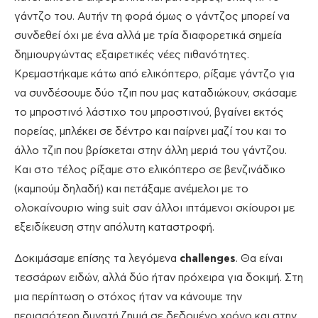
γάντζο του. Αυτήν τη φορά όμως ο γάντζος μπορεί να
συνδεθεί όχι με ένα αλλά με τρία διαφορετικά σημεία
δημιουργώντας εξαιρετικές νέες πιθανότητες.
Κρεμαστήκαμε κάτω από ελικόπτερο, ρίξαμε γάντζο για
να συνδέσουμε δύο τζιπ που μας καταδιώκουν, σκάσαμε
το μπροστινό λάστιχο του μπροστινού, βγαίνει εκτός
πορείας, μπλέκει σε δέντρο και παίρνει μαζί του και το
άλλο τζιπ που βρίσκεται στην άλλη μεριά του γάντζου.
Και στο τέλος ρίξαμε στο ελικόπτερο σε βενζινάδικο
(καμπούμ δηλαδή) και πετάξαμε ανέμελοι με το
ολοκαίνουριο wing suit σαν άλλοι ιπτάμενοι σκίουροι με
εξειδίκευση στην απόλυτη καταστροφή.
Δοκιμάσαμε επίσης τα λεγόμενα
challenges
. Θα είναι
τεσσάρων ειδών, αλλά δύο ήταν πρόχειρα για δοκιμή. Στη
μια περίπτωση ο στόχος ήταν να κάνουμε την
περισσότερη δυνατή ζημιά σε δεδομένο χρόνο και στην