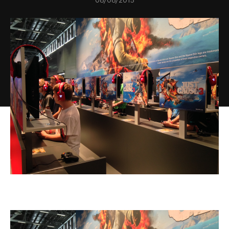
08/08/2015