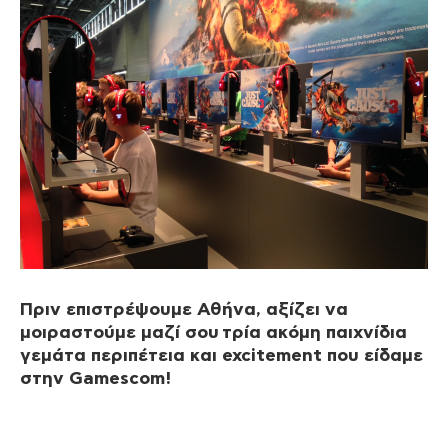
Πριν επιστρέψουμε Αθήνα, αξίζει να
μοιραστούμε μαζί σου τρία ακόμη παιχνίδια
γεμάτα περιπέτεια και excitement που είδαμε
στην Gamescom!