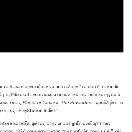
το Steam συνεχίζουν να αποτελούν “το σπίτι” των indie
ή τη Microsoft να ενισχύει σημαντικά την indie κατηγορία
τλους όπως
Planet of Lana
και
The Rewinder
. Παράλληλα, το
ότητας “PlayStation Indies”.
s Store εστιάζει φέτος στην υποστήριξη ανεξάρτητων
νητρα, αλλά και ενισχύοντας την προβολή τους με ειδικές