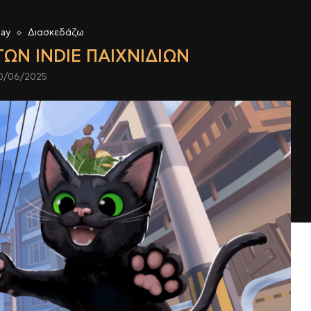
lay
Διασκεδάζω
ΩΝ INDIE ΠΑΙΧΝΙΔΙΏΝ
0/06/2025