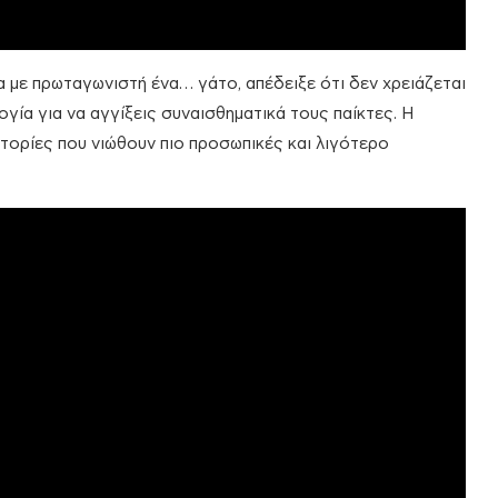
εια με πρωταγωνιστή ένα… γάτο, απέδειξε ότι δεν χρειάζεται
γία για να αγγίξεις συναισθηματικά τους παίκτες. Η
στορίες που νιώθουν πιο προσωπικές και λιγότερο