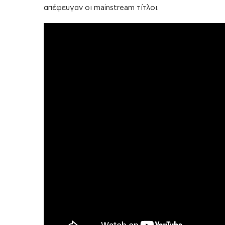
απέφευγαν οι mainstream τίτλοι.