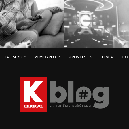
ΤΑΞΙΔΕΎΩ
ΔΗΜΙΟΥΡΓΏ
ΦΡΟΝΤΊΖΩ
ΤΙ ΝΈΑ;
ΈΧΩ