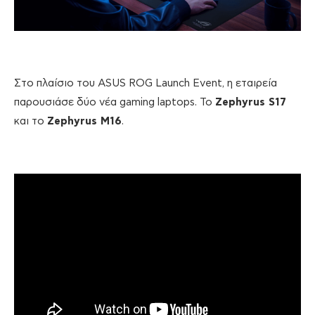
Στο πλαίσιο του ASUS ROG Launch Event, η εταιρεία
παρουσιάσε δύο νέα gaming laptops. Το
Zephyrus S17
και το
Zephyrus M16
.