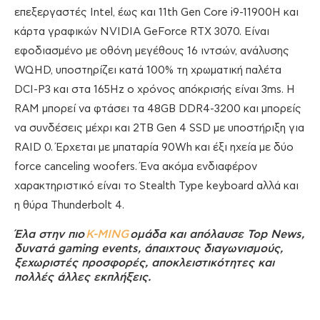
επεξεργαστές Intel, έως και 11th Gen Core i9-11900H και
κάρτα γραφικών NVIDIA GeForce RTX 3070. Είναι
εφοδιασμένο με οθόνη μεγέθους 16 ιντσών, ανάλυσης
WQHD, υποστηρίζει κατά 100% τη χρωματική παλέτα
DCI-P3 και στα 165Hz ο χρόνος απόκρισής είναι 3ms. H
RAM μπορεί να φτάσει τα 48GB DDR4-3200 και μπορείς
να συνδέσεις μέχρι και 2ΤΒ Gen 4 SSD με υποστήριξη για
RAID 0. Έρχεται με μπαταρία 90Wh και έξι ηχεία με δύο
force canceling woofers. Ένα ακόμα ενδιαφέρον
χαρακτηριστικό είναι το Stealth Type keyboard αλλά και
η θύρα Thunderbolt 4.
Έλα στην πιο
K-MING
ομάδα και απόλαυσε Top News,
δυνατά gaming events, άπαιχτους διαγωνισμούς,
ξεχωριστές προσφορές, αποκλειστικότητες και
πολλές άλλες εκπλήξεις.