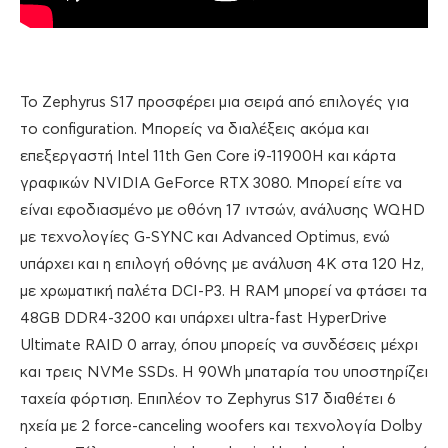
To Zephyrus S17 προσφέρει μια σειρά από επιλογές για
το configuration. Μπορείς να διαλέξεις ακόμα και
επεξεργαστή Intel 11th Gen Core i9-11900H και κάρτα
γραφικών NVIDIA GeForce RTX 3080. Μπορεί είτε να
είναι εφοδιασμένο με οθόνη 17 ιντσών, ανάλυσης WQHD
με τεχνολογίες G-SYNC και Advanced Optimus, ενώ
υπάρχει και η επιλογή οθόνης με ανάλυση 4Κ στα 120 Hz,
με χρωματική παλέτα DCI-P3. H RAM μπορεί να φτάσει τα
48GB DDR4-3200 και υπάρχει ultra-fast HyperDrive
Ultimate RAID 0 array, όπου μπορείς να συνδέσεις μέχρι
και τρεις NVMe SSDs. H 90Wh μπαταρία του υποστηρίζει
ταχεία φόρτιση. Επιπλέον το Zephyrus S17 διαθέτει 6
ηχεία με 2 force-canceling woofers και τεχνολογία Dolby