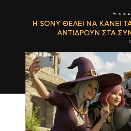
Here to p
Η SONY ΘΈΛΕΙ ΝΑ ΚΆΝΕΙ Τ
ΑΝΤΙΔΡΟΎΝ ΣΤΑ ΣΥ
1