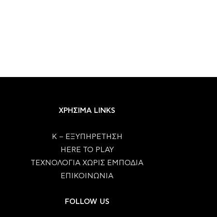
Η Bethesda «κλείδωσε» τη μηχανή
Το 7ήμερο του gami
του The Elder...
24/07/2026
27/07/2026
ΧΡΗΣΙΜΑ LINKS
Κ – ΕΞΥΠΗΡΕΤΗΣΗ
HERE TO PLAY
ΤΕΧΝΟΛΟΓΙΑ ΧΩΡΙΣ ΕΜΠΟΔΙΑ
ΕΠΙΚΟΙΝΩΝΙΑ
FOLLOW US