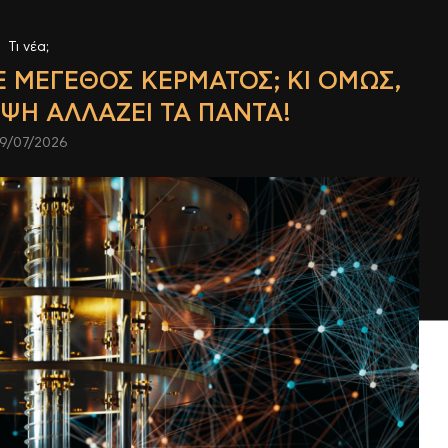
Τι νέα;
Ε ΜΈΓΕΘΟΣ ΚΈΡΜΑΤΟΣ; ΚΙ ΌΜΩΣ,
ΨΗ ΑΛΛΆΖΕΙ ΤΑ ΠΆΝΤΑ!
9/07/2026