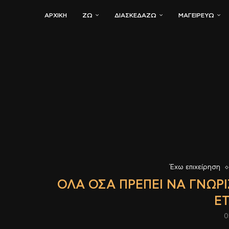
ΑΡΧΙΚΗ
ΖΏ
ΔΙΑΣΚΕΔΆΖΩ
ΜΑΓΕΙΡΕΎΩ
Έχω επιχείρηση
ΌΛΑ ΌΣΑ ΠΡΈΠΕΙ ΝΑ ΓΝΩΡΊ
Ε
0