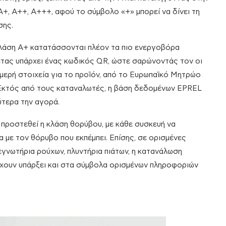
Α+, Α++, Α+++, αφού το σύμβολο «+» μπορεί να δίνει τη
σης.
κλάση Α+ κατατάσσονται πλέον τα πιο ενεργοβόρα
κέτας υπάρχει ένας κωδικός QR, ώστε σαρώνοντάς τον οι
ερή στοιχεία για το προϊόν, από το Ευρωπαϊκό Μητρώο
 Εκτός από τους καταναλωτές, η βάση δεδομένων EPREL
ύτερα την αγορά.
 προστεθεί η κλάση θορύβου, με κάθε συσκευή να
α με τον θόρυβο που εκπέμπει. Επίσης, σε ορισμένες
γνωτήρια ρούχων, πλυντήρια πιάτων, η κατανάλωση
 έχουν υπάρξει και στα σύμβολα ορισμένων πληροφοριών