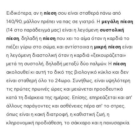
Ειδικότερα, αν η
πίεση
σου είναι σταθερά πάνω από
140/90, μάλλον πρέπει να πας σε γιατρό. Η
μεγάλη πίεση
(14 στο παράδειγμά μας) είναι η λεγόμενη
συστολική
πίεση
, δηλαδή η
πίεση
που χει το αίμα όταν η καρδιά το
πιέζει γύρω στο σώμα, και αντίστοιχα η
μικρή πίεση
είναι
η λεγόμενη διαστολική όταν η καρδιά «ξεκουράζεται»
μετά τη συστολή, δηλαδή μεταξύ δύο παλμών. Η
πίεση
ακολουθεί κι αυτή το δικό της βιολογικό κύκλο και δεν
είναι σταθερή όλο το 24ωρο. Συνήθως, είναι υψηλότερη
τις πρώτες πρωινές ώρες και μειώνεται προοδευτικά
κατά τη διάρκεια της ημέρας. Επίσης, επηρεάζεται και απ’
άλλους παράγοντες και ασθένειες πέρα απ’ το στρες,
όπως είναι η κακή διατροφή, η καθιστική ζωή, η
κληρονομική προδιάθεση, το σάκχαρο και η παχυσαρκία.