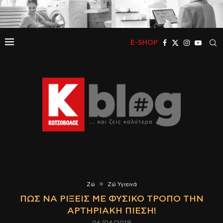
E-SHOP
Ζώ
Ζώ Υγιεινά
ΠΏΣ ΝΑ ΡΊΞΕΙΣ ΜΕ ΦΥΣΙΚΌ ΤΡΌΠΟ ΤΗΝ
ΑΡΤΗΡΙΑΚΉ ΠΊΕΣΗ!