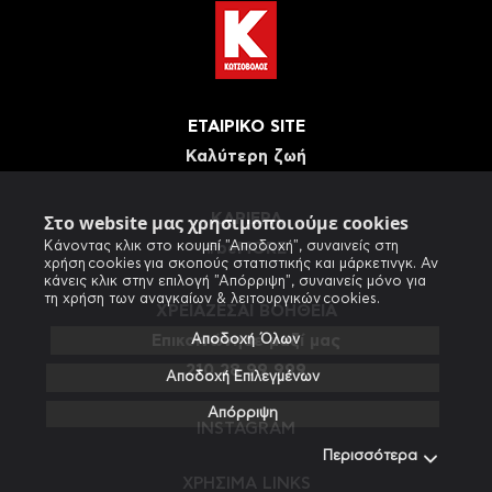
ΕΤΑΙΡΙΚΟ SITE
Καλύτερη ζωή
ΚΑΡΙΕΡΑ
Στο website μας χρησιμοποιούμε cookies
Κάνοντας κλικ στο κουμπί "Αποδοχή", συναινείς στη
#beMORE
χρήση cookies για σκοπούς στατιστικής και μάρκετινγκ. Αν
κάνεις κλικ στην επιλογή "Απόρριψη", συναινείς μόνο για
τη χρήση των αναγκαίων & λειτουργικών cookies.
ΧΡΕΙΑΖΕΣΑΙ ΒΟΗΘΕΙΑ
Eπικοινώνησε μαζί μας
Αποδοχή Όλων
210 28 99 999
Αποδοχή Επιλεγμένων
Απόρριψη
INSTAGRAM
Περισσότερα
ΧΡΗΣΙΜΑ LINKS