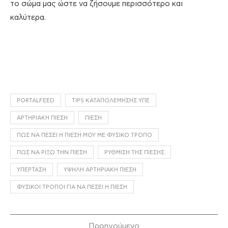
το σώμα μας ώστε να ζήσουμε περισσότερο και
καλύτερα.
PORTALFEED
TIPS ΚΑΤΑΠΟΛΈΜΗΣΗΣ ΥΠΈ
ΑΡΤΗΡΙΑΚΉ ΠΊΕΣΗ
ΠΊΕΣΗ
ΠΏΣ ΝΑ ΠΈΣΕΙ Η ΠΊΕΣΉ ΜΟΥ ΜΕ ΦΥΣΙΚΌ ΤΡΌΠΟ
ΠΏΣ ΝΑ ΡΊΞΩ ΤΗΝ ΠΊΕΣΗ
ΡΎΘΜΙΣΗ ΤΗΣ ΠΊΕΣΗΣ
ΥΠΈΡΤΑΣΗ
ΥΨΗΛΉ ΑΡΤΗΡΙΑΚΉ ΠΊΕΣΗ
ΦΥΣΙΚΟΊ ΤΡΌΠΟΙ ΓΙΑ ΝΑ ΠΈΣΕΙ Η ΠΊΕΣΗ
Προηγούμενο