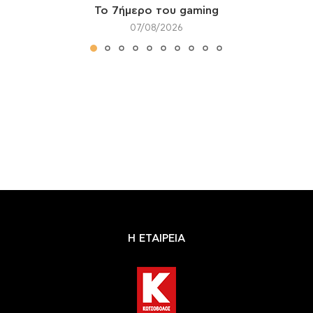
Το 7ήμερο του gaming
07/08/2026
Η ΕΤΑΙΡΕΙΑ