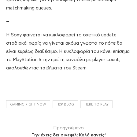
matchmaking queues.
–
Η Sony φαίνεται να κυκλοφορεί το σχετικό update
σταδιακά, χωρίς να γίνεται ακόμα γνωστό το πότε θα
είναι ευρέως διαθέσιμο. Η κυκλοφορία του κάνει επίσημα
το PlayStation 5 την πρώτη κονσόλα με player count,
ακολουθώντας τα βήματα του Steam.
GAMING RIGHT NOW
H2P BLOG
HERE TO PLAY
Προηγούμενο
Την έχεις δει σινεφίλ; Καλά κανείς!