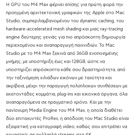
Η GPU του M4 Max φέρνει επίσης για πρώτη φορά την
προηγμένη αρχιτεκτονική γραφικών της Apple στο Mac
Studio, συμπεριλαμβανομένου του dynamic caching, του
hardware-accelerated mesh shading και μιας ray-tracing
engine δεύτερης γενιάς για πιο απρόσκοπτη δημιουργία
περιεχομένου και αναπαραγωγή παιχνιδιών. Το Mac
Studio με το M4 Max ξεκινά από 36GB ενοποιημένης
μνήμης, με υποστήριξη έως και 128GB, ώστε να
υποστηρίζει απρόσκοπτα κάθε σου δραστηριότητα, από
την ταξινόμηση χιλιάδων εικόνων με ταχύτητα και
ακρίβεια, μέχρι την παραγωγή πολύπλοκων συνθέσεων με
εκατοντάδες κομμάτια, plug-ins και εικονικά όργανα, όλα
αναπαραγόμενα σε πραγματικό χρόνο. Και με την
πανίσχυρη Media Engine του M4 Max, η οποία διαθέτει
δύο επιταχυντές ProRes, η απόδοση του Mac Studio είναι
εξαιρετική για καταγραφή video, καθώς σου επιτρέπει να
εργαστείς σε πολλαπλά streams στα 4Κ.