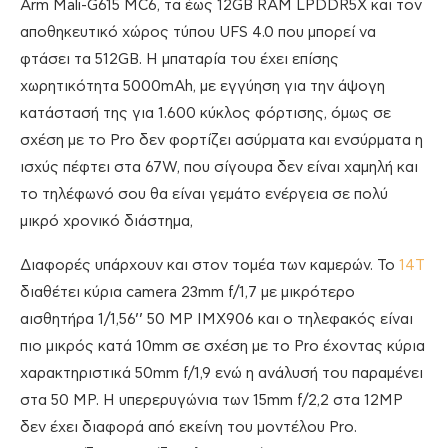
Arm Mali-G615 MC6, τα έως 12GB RAM LPDDR5X και τον
αποθηκευτικό χώρος τύπου UFS 4.0 που μπορεί να
φτάσει τα 512GB. H μπαταρία του έχει επίσης
χωρητικότητα 5000mAh, με εγγύηση για την άψογη
κατάστασή της για 1.600 κύκλος φόρτισης, όμως σε
σχέση με το Pro δεν φορτίζει ασύρματα και ενσύρματα η
ισχύς πέφτει στα 67W, που σίγουρα δεν είναι χαμηλή και
το τηλέφωνό σου θα είναι γεμάτο ενέργεια σε πολύ
μικρό χρονικό διάστημα,
Διαφορές υπάρχουν και στον τομέα των καμερών. Το
14T
διαθέτει κύρια camera 23mm f/1,7 με μικρότερο
αισθητήρα 1/1,56’’ 50 MP IMX906 και ο τηλεφακός είναι
πιο μικρός κατά 10mm σε σχέση με το Pro έχοντας κύρια
χαρακτηριστικά 50mm f/1,9 ενώ η ανάλυσή του παραμένει
στα 50 MP. Η υπερερυγώνια των 15mm f/2,2 στα 12MP
δεν έχει διαφορά από εκείνη του μοντέλου Pro.