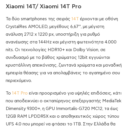
Xiaomi 14T/ Xiaomi 14T Pro
Τα δύο smartphones της σειράς
14Τ
έρχονται με οθόνη
CrystalRes AMOLED, μεγέθους 6,67’’, με μέγιστη
ανάλυση 2712 x 1220 px, υποστήριξη για ρυθμό
ανανέωσης στα 144Hz και μέγιστη φωτεινότητα 4.000
nits. Οι τεχνολογίες HDR10+ και Dolby Vision, σε
συνδυασμό με το βάθος χρώματος 12bit εγγυώνται
κρυστάλλινη απεικόνισης, ζωντανά χρώματα και μοναδική
εμπειρία θέασης για να απολαμβάνεις το αγαπημένο σου
περιεχόμενο.
Το
14Τ Pro
είναι προορισμένο για υψηλές επιδόσεις, κάτι
που αποδεικνύει ο οκταπύρηνος επεξεργαστής MediaTek
Dimensity 9300+, η GPU Immortalis-G720 MC12, τα έως
12GB RAM LPDDR5X και ο αποθηκευτικός χώρος τύπου
UFS 4.0 που μπορεί να φτάσει το 1TB. Στην Ελλάδα θα