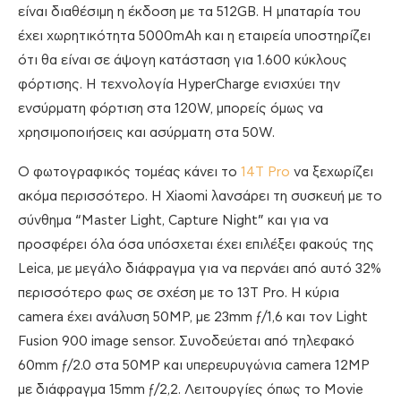
είναι διαθέσιμη η έκδοση με τα 512GB. Η μπαταρία του
έχει χωρητικότητα 5000mAh και η εταιρεία υποστηρίζει
ότι θα είναι σε άψογη κατάσταση για 1.600 κύκλους
φόρτισης. Η τεχνολογία HyperCharge ενισχύει την
ενσύρματη φόρτιση στα 120W, μπορείς όμως να
χρησιμοποιήσεις και ασύρματη στα 50W.
Ο φωτογραφικός τομέας κάνει το
14T Pro
να ξεχωρίζει
ακόμα περισσότερο. Η Xiaomi λανσάρει τη συσκευή με το
σύνθημα “Master Light, Capture Night” και για να
προσφέρει όλα όσα υπόσχεται έχει επιλέξει φακούς της
Leica, με μεγάλο διάφραγμα για να περνάει από αυτό 32%
περισσότερο φως σε σχέση με το 13T Pro. Η κύρια
camera έχει ανάλυση 50MP, με 23mm ƒ/1,6 και τον Light
Fusion 900 image sensor. Συνοδεύεται από τηλεφακό
60mm ƒ/2.0 στα 50MP και υπερευρυγώνια camera 12MP
με διάφραγμα 15mm ƒ/2,2. Λειτουργίες όπως το Movie