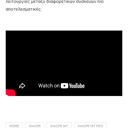
λειτουργίες μεταξύ διαφορετικών συσκευών πιο
αποτελεσματικές.
HOME
XIAOMI
XIAOMI 14T
XIAOMI 14T PRO