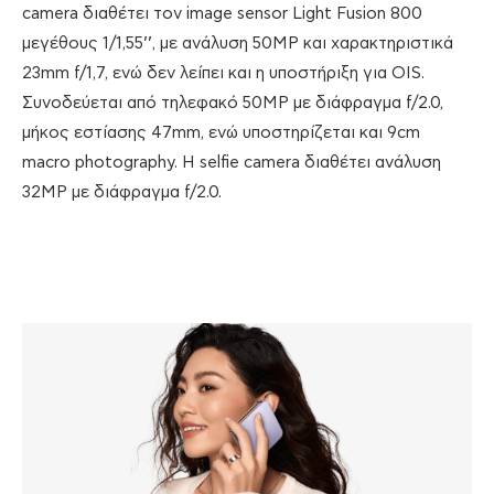
camera διαθέτει τον image sensor Light Fusion 800
μεγέθους 1/1,55’’, με ανάλυση 50MP και χαρακτηριστικά
23mm f/1,7, ενώ δεν λείπει και η υποστήριξη για OIS.
Συνοδεύεται από τηλεφακό 50MP με διάφραγμα f/2.0,
μήκος εστίασης 47mm, ενώ υποστηρίζεται και 9cm
macro photography. Η selfie camera διαθέτει ανάλυση
32MP με διάφραγμα f/2.0.