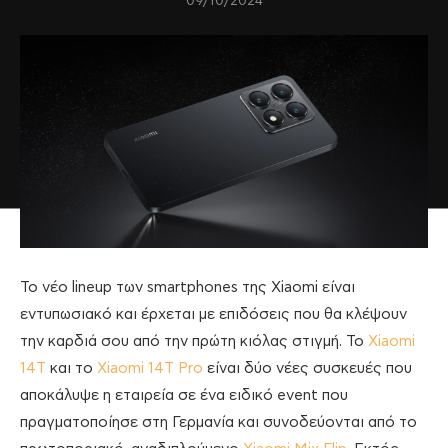
09/10/2024
Το νέο lineup των smartphones της Xiaomi είναι
εντυπωσιακό και έρχεται με επιδόσεις που θα κλέψουν
την καρδιά σου από την πρώτη κιόλας στιγμή. Το
Xiaomi
14T
και το
Xiaomi 14T Pro
είναι δύο νέες συσκευές που
αποκάλυψε η εταιρεία σε ένα ειδικό event που
πραγματοποίησε στη Γερμανία και συνοδεύονται από το