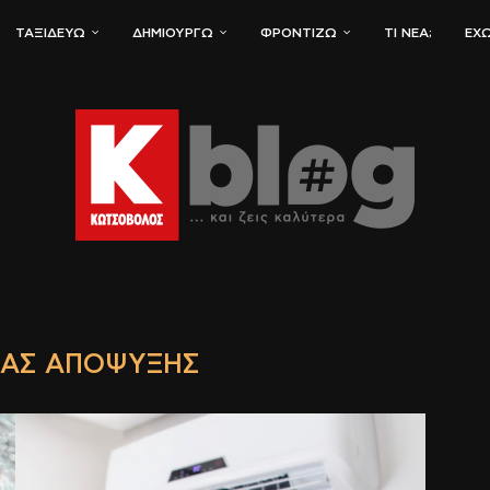
ΤΑΞΙΔΕΎΩ
ΔΗΜΙΟΥΡΓΏ
ΦΡΟΝΤΊΖΩ
ΤΙ ΝΈΑ;
ΈΧΩ
ΊΑΣ ΑΠΌΨΥΞΗΣ