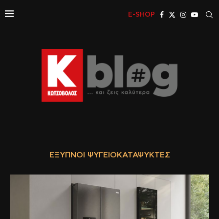
E-SHOP
ΈΞΥΠΝΟΙ ΨΥΓΕΙΟΚΑΤΑΨΎΚΤΕΣ