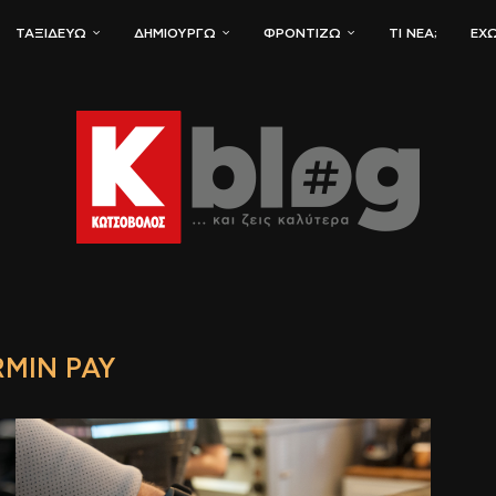
ΤΑΞΙΔΕΎΩ
ΔΗΜΙΟΥΡΓΏ
ΦΡΟΝΤΊΖΩ
ΤΙ ΝΈΑ;
ΈΧΩ
MIN PAY