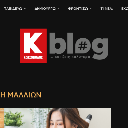
ΤΑΞΙΔΕΎΩ
ΔΗΜΙΟΥΡΓΏ
ΦΡΟΝΤΊΖΩ
ΤΙ ΝΈΑ;
ΈΧΩ
ΚΉ ΜΑΛΛΙΏΝ