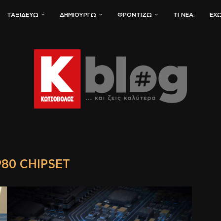
ΤΑΞΙΔΕΎΩ
ΔΗΜΙΟΥΡΓΏ
ΦΡΟΝΤΊΖΩ
ΤΙ ΝΈΑ;
ΈΧΩ
980 CHIPSET