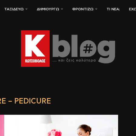
ΤΑΞΙΔΕΎΩ
ΔΗΜΙΟΥΡΓΏ
ΦΡΟΝΤΊΖΩ
ΤΙ ΝΈΑ;
ΈΧΩ
E – PEDICURE