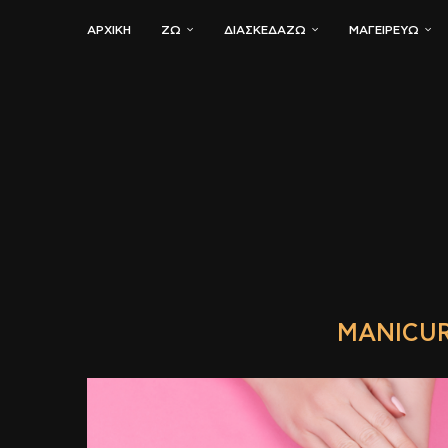
ΑΡΧΙΚΗ
ΖΏ
ΔΙΑΣΚΕΔΆΖΩ
ΜΑΓΕΙΡΕΎΩ
MANICUR