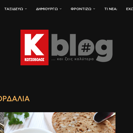
ΤΑΞΙΔΕΎΩ
ΔΗΜΙΟΥΡΓΏ
ΦΡΟΝΤΊΖΩ
ΤΙ ΝΈΑ;
ΈΧΩ
ΟΡΔΑΛΙΆ