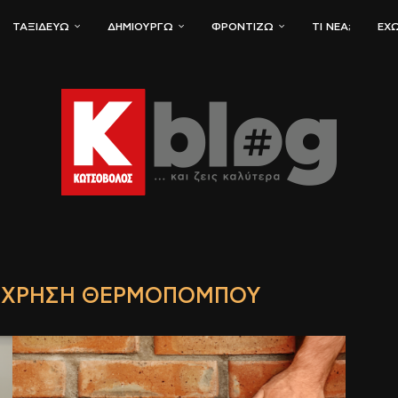
ΤΑΞΙΔΕΎΩ
ΔΗΜΙΟΥΡΓΏ
ΦΡΟΝΤΊΖΩ
ΤΙ ΝΈΑ;
ΈΧΩ
Ή ΧΡΉΣΗ ΘΕΡΜΟΠΟΜΠΟΎ